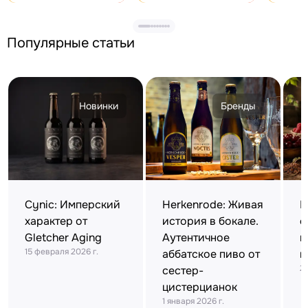
Популярные статьи
Новинки
Бренды
Cynic: Имперский
Herkenrode: Живая
К
характер от
история в бокале.
ф
Gletcher Aging
Аутентичное
п
15 февраля 2026 г.
аббатское пиво от
в
28
сестер-
цистерцианок
1 января 2026 г.