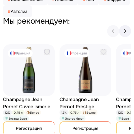
#
Автолиз
Мы рекомендуем:
Франция
Франция
Фр
Champagne Jean
Champagne Jean
Champa
Pernet Cuvee Ismerie
Pernet Prestige
Pernet 
12%
0.75 л
Белое
12%
0.75 л
Белое
12%
0.75
Экстра брют
Экстра брют
Брют
Регистрация
Регистрация
Ре