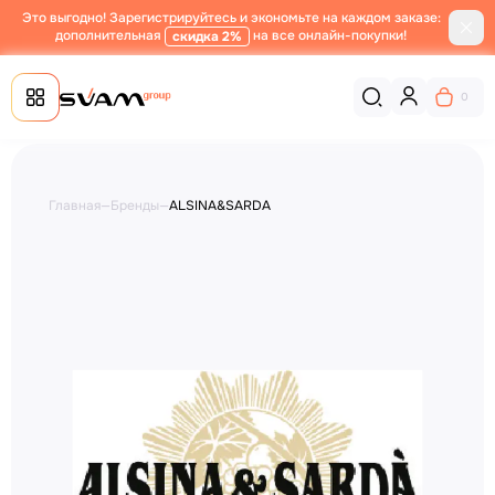
Это выгодно! Зарегистрируйтесь и экономьте на каждом заказе:
дополнительная
на все онлайн-покупки!
скидка 2%
0
Главная
—
Бренды
—
ALSINA&SARDA