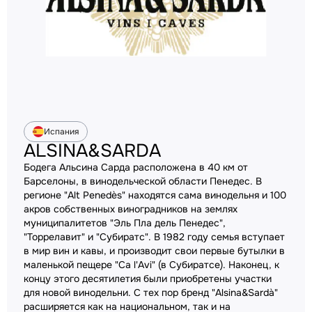
Испания
ALSINA&SARDA
Бодега Альсина Сарда расположена в 40 км от
Барселоны, в винодельческой области Пенедес. В
регионе "Alt Penedès" находятся сама винодельня и 100
акров собственных виноградников на землях
муниципалитетов "Эль Пла дель Пенедес",
"Торрелавит" и "Субиратс". В 1982 году семья вступает
в мир вин и кавы, и производит свои первые бутылки в
маленькой пещере "Ca l'Avi" (в Субиратсе). Наконец, к
концу этого десятилетия были приобретены участки
для новой винодельни. С тех пор бренд "Alsina&Sardà"
расширяется как на национальном, так и на