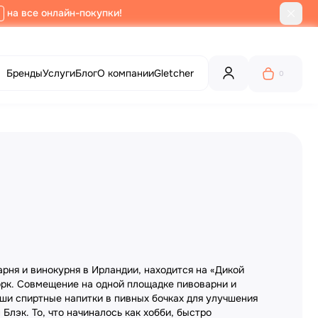
на все онлайн-покупки!
Бренды
Услуги
Блог
О компании
Gletcher
0
рня и винокурня в Ирландии, находится на «Дикой
орк. Совмещение на одной площадке пивоварни и
ши спиртные напитки в пивных бочках для улучшения
лэк. То, что начиналось как хобби, быстро