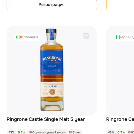
Регистрация
Ирландия
Ирланд
Ringrone Castle Single Malt 5 year
Ringrone Ca
43%
0.7 л
Односолодовый виски
5 лет
43%
0.7 л
К