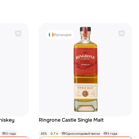
Ирландия
Whiskey
Ringrone Castle Single Malt
3 года
43%
0.7 л
Односолодовый виски
3 года