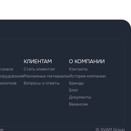
КЛИЕНТАМ
О КОМПАНИИ
сонала
Стать клиентом
Контакты
борудования
Рекламные материалы
История компании
напитков
Вопросы и ответы
Бренды
Блог
Документы
Вакансии
ие
© SVAM Group