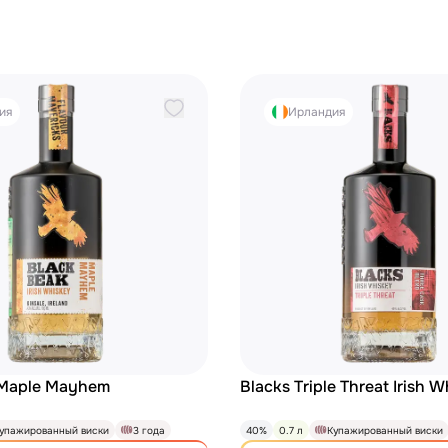
ия
Ирландия
 Maple Mayhem
Blacks Triple Threat Irish 
упажированный виски
3 года
40%
0.7 л
Купажированный виски