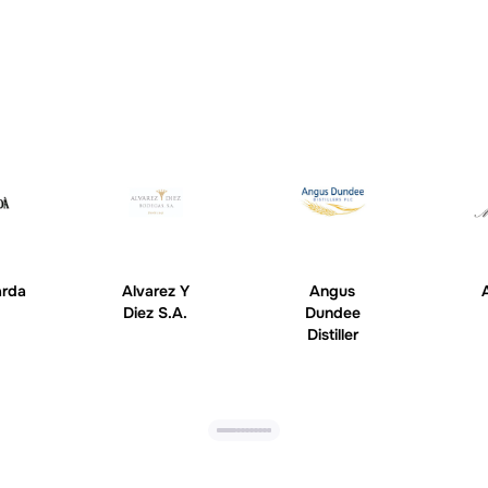
arda
Alvarez Y
Angus
Diez S.A.
Dundee
Distiller