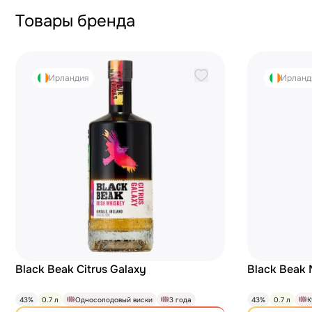
Товары бренда
Ирландия
Ирланд
Black Beak Citrus Galaxy
Black Beak
43%
0.7 л
Односолодовый виски
3 года
43%
0.7 л
К