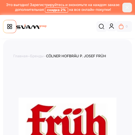
Это выгодно! Зарегистрируйтесь и экономьте на каждом заказе:
дополнительная
на все онлайн-покупки!
скидка 2%
0
Главная
—
Бренды
—
CÖLNER HOFBRÄU P. JOSEF FRÜH