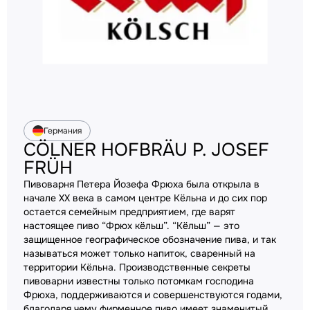
Германия
CÖLNER HOFBRÄU P. JOSEF
FRÜH
Пивоварня Петера Йозефа Фрюха была открыла в
начале XX века в самом центре Кёльна и до сих пор
остается семейным предприятием, где варят
настоящее пиво “Фрюх кёльш”. “Кёльш” — это
защищенное географическое обозначение пива, и так
называться может только напиток, сваренный на
территории Кёльна. Производственные секреты
пивоварни известны только потомкам господина
Фрюха, поддерживаются и совершенствуются годами,
благодаря чему фирменное пиво имеет знаменитый