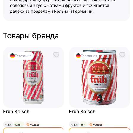
солодовый вкус с нотками фруктов и почитается
далеко за пределами Кёльна и Германии.
Товары бренда
Германия
Германия
Früh Kölsch
Früh Kölsch
4,8%
0.5 л
Кёльш
4,8%
5 л
Кёльш