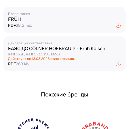
Презентация
FRÜH
PDF
28.2 mb.
Декларация соответствия
ЕАЭС ДС CÖLNER HOFBRÄU P - Früh Kölsch
я9009276
,
я9009277
,
я9009278
Действует по
13.03.2028
включительно.
PDF
263 kb.
Похожие бренды