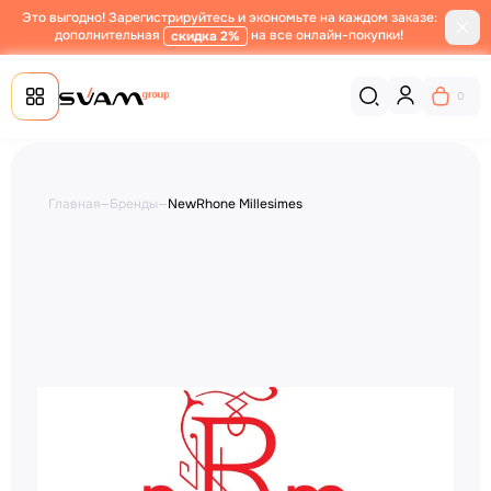
Это выгодно! Зарегистрируйтесь и экономьте на каждом заказе:
дополнительная
на все онлайн-покупки!
скидка 2%
0
Главная
—
Бренды
—
NewRhone Millesimes