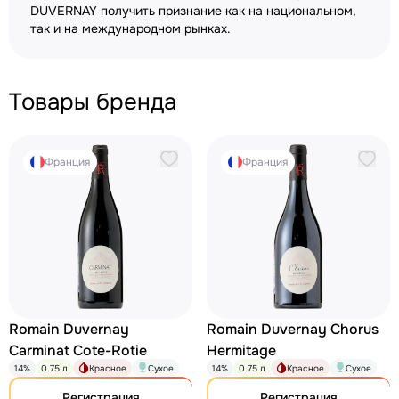
DUVERNAY получить признание как на национальном,
так и на международном рынках.
Товары бренда
Франция
Франция
Romain Duvernay
Romain Duvernay Chorus
Carminat Cote-Rotie
Hermitage
14%
0.75 л
Красное
Сухое
14%
0.75 л
Красное
Сухое
Регистрация
Регистрация