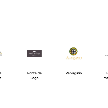
a
Ponte da
Valvirginio
T
o
Boga
Ma