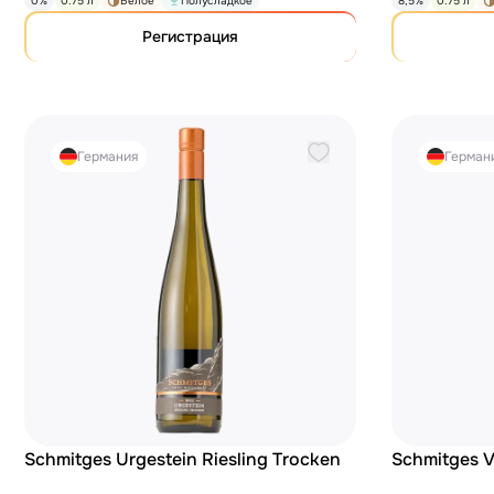
0%
0.75 л
Белое
Полусладкое
8,5%
0.75 л
Регистрация
Германия
Герман
Schmitges Urgestein Riesling Trocken
Schmitges V