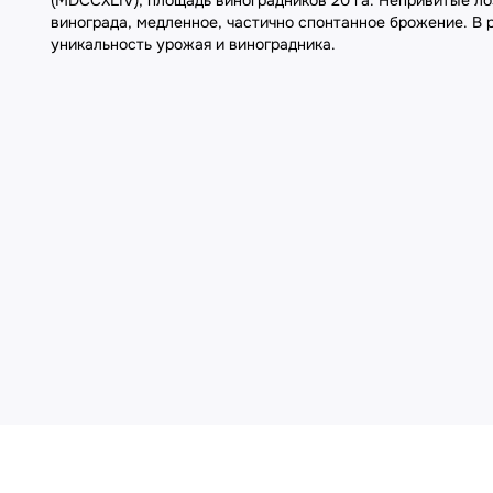
(MDCCXLIV), площадь виноградников 20 га. Непривитые л
винограда, медленное, частично спонтанное брожение. В
уникальность урожая и виноградника.