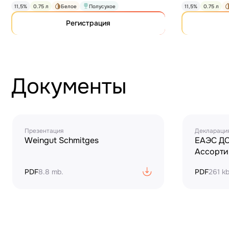
11,5%
0.75 л
Белое
Полусухое
11,5%
0.75 л
Регистрация
Документы
Презентация
Декларация
Weingut Schmitges
ЕАЭС ДС
Ассорти
PDF
8.8 mb.
PDF
261 kb