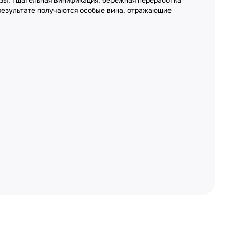
озы, тщательная винификация, бережная переработка
 результате получаются особые вина, отражающие