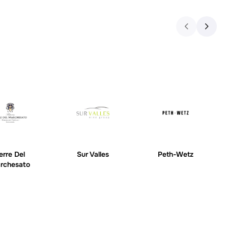
erre Del
Sur Valles
Peth-Wetz
rchesato