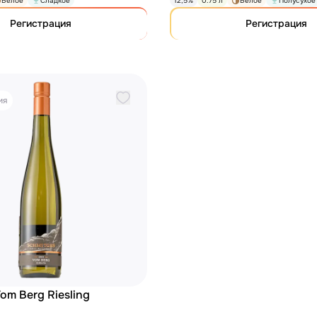
Белое
Сладкое
12,5%
0.75 л
Белое
Полусухое
Регистрация
Регистрация
ия
om Berg Riesling