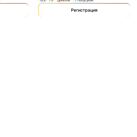
12%
1 л
Белое
Полусухое
Регистрация