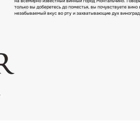
на всемирно известный винный город Монтальчино. Говор
только вы доберетесь до поместья, вы почувствуете вино
незабываемый вкус во рту и захватывающие дух виноградн