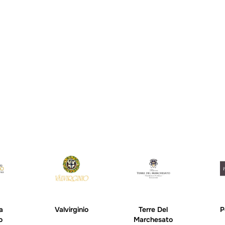
a
Valvirginio
Terre Del
P
o
Marchesato