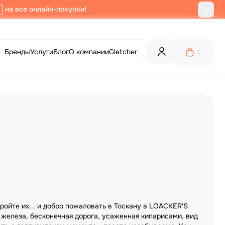
на все онлайн-покупки!
Бренды
Услуги
Блог
О компании
Gletcher
0
ройте их... и добро пожаловать в Тоскану в LOACKER'S
 железа, бесконечная дорога, усаженная кипарисами, вид