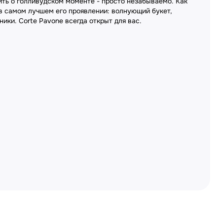
ить о голливудском моменте - просто незабываемо. Как
 в самом лучшем его проявлении: волнующий букет,
ики. Corte Pavone всегда открыт для вас.