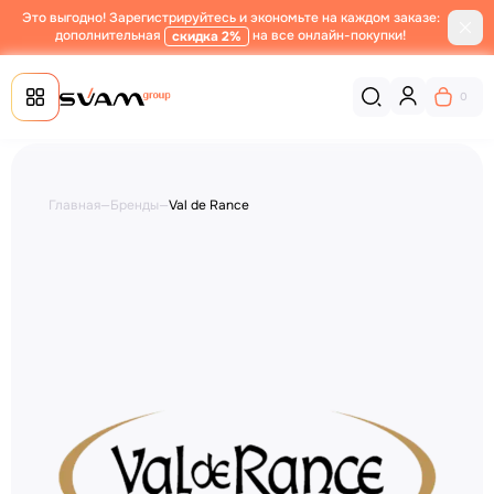
Это выгодно! Зарегистрируйтесь и экономьте на каждом заказе:
дополнительная
на все онлайн-покупки!
скидка 2%
0
Главная
—
Бренды
—
Val de Rance