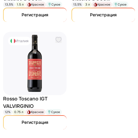
13,5%
1.5 л
Красное
Сухое
13,5%
3 л
Красное
Сухое
VALVIRGINIO
VALVIRGINIO
Регистрация
Регистрация
Италия
Rosso Toscano IGT
VALVIRGINIO
12%
0.75 л
Красное
Сухое
Регистрация