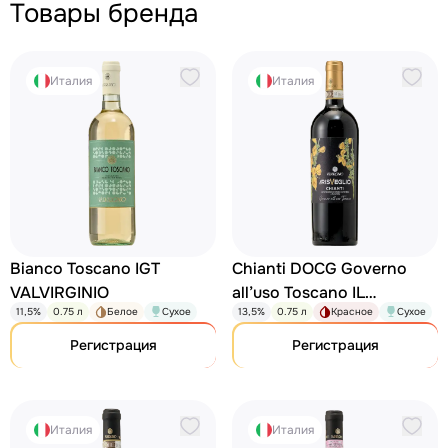
Товары бренда
Италия
Италия
Bianco Toscano IGT
Chianti DOCG Governo
VALVIRGINIO
all’uso Toscano IL
11,5%
0.75 л
Белое
Сухое
13,5%
0.75 л
Красное
Сухое
RISVEGLIO VALVIRGINIO
Регистрация
Регистрация
Италия
Италия