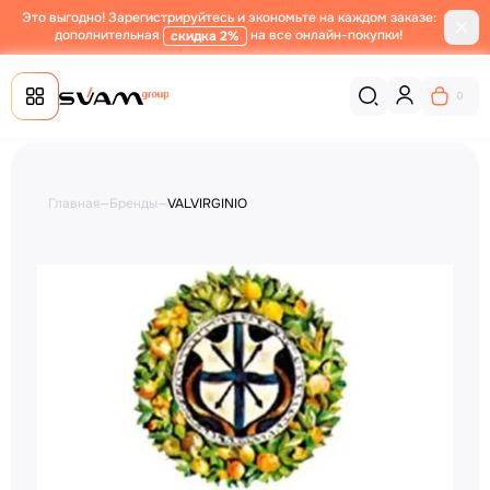
Это выгодно! Зарегистрируйтесь и экономьте на каждом заказе:
дополнительная
на все онлайн-покупки!
скидка 2%
0
Главная
—
Бренды
—
VALVIRGINIO