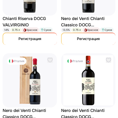
Chianti Riserva DOCG
Nero dei Venti Chianti
VALVIRGINIO
Classico DOCG
14%
0.75 л
Красное
Сухое
13,5%
0.75 л
Красное
Сухое
VALVIRGINIO
Регистрация
Регистрация
Италия
Италия
Nero dei Venti Chianti
Nero dei Venti Chianti
Classico DOCG
Classico DOCG