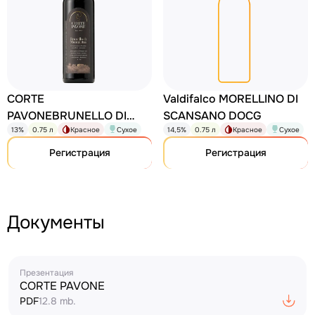
CORTE
Valdifalco MORELLINO DI
PAVONEBRUNELLO DI
SCANSANO DOCG
13%
0.75 л
Красное
Сухое
14,5%
0.75 л
Красное
Сухое
MONTALCINODOCG
Brunello di Montalcino
Регистрация
Регистрация
Документы
Презентация
CORTE PAVONE
PDF
12.8 mb.