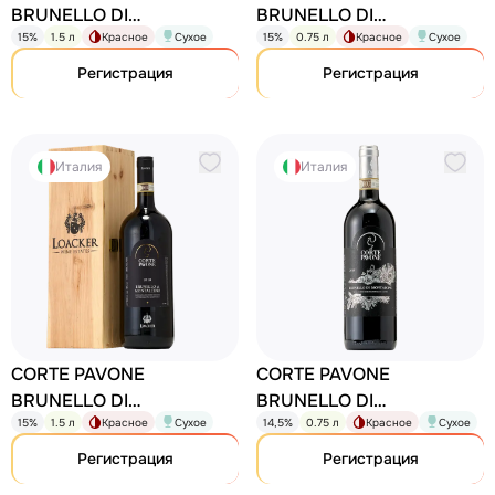
BRUNELLO DI
BRUNELLO DI
15%
1.5 л
Красное
Сухое
15%
0.75 л
Красное
Сухое
MONTALCINO DOCG
MONTALCINO DOCG
Brunello di Montalcino
Brunello di Montalcino
Регистрация
Регистрация
Италия
Италия
CORTE PAVONE
CORTE PAVONE
BRUNELLO DI
BRUNELLO DI
15%
1.5 л
Красное
Сухое
14,5%
0.75 л
Красное
Сухое
MONTALCINO DOCG
MONTALCINO DOCG
Brunello di Montalcino
Brunello di Montalcino
Регистрация
Регистрация