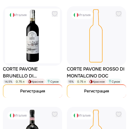
Италия
Италия
CORTE PAVONE
CORTE PAVONE ROSSO DI
BRUNELLO DI
MONTALCINO DOC
14,5%
0.75 л
Красное
Сухое
15%
0.75 л
Красное
Сухое
MONTALCINO“FIORE DEL
VENTO”
Регистрация
Регистрация
Италия
Италия