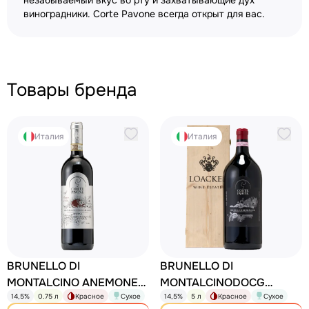
незабываемый вкус во рту и захватывающие дух
виноградники. Corte Pavone всегда открыт для вас.
Товары бренда
Италия
Италия
BRUNELLO DI
BRUNELLO DI
MONTALCINO ANEMONE
MONTALCINODOCG
14,5%
0.75 л
Красное
Сухое
14,5%
5 л
Красное
Сухое
AL SOLE RISERVA
Brunello di Montalcino