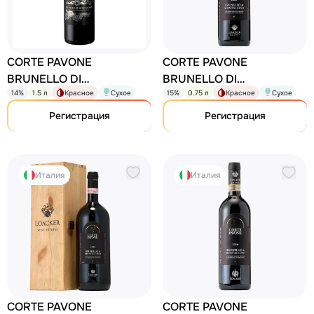
CORTE PAVONE
CORTE PAVONE
BRUNELLO DI
BRUNELLO DI
14%
1.5 л
Красное
Сухое
15%
0.75 л
Красное
Сухое
MONTALCINO DOCG
MONTALCINO DOCG
Brunello di Montalcino
Brunello di Montalcino
Регистрация
Регистрация
Италия
Италия
CORTE PAVONE
CORTE PAVONE