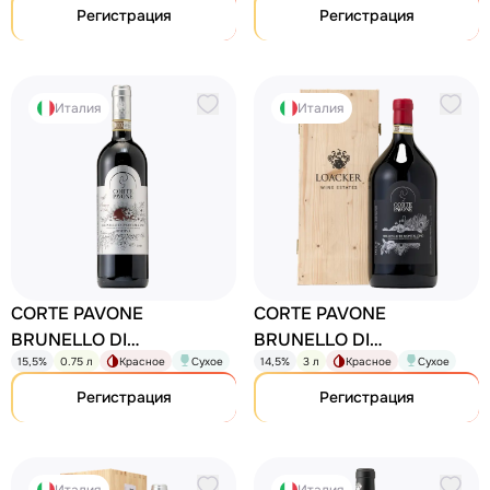
Регистрация
Регистрация
Италия
Италия
CORTE PAVONE
CORTE PAVONE
BRUNELLO DI
BRUNELLO DI
15,5%
0.75 л
Красное
Сухое
14,5%
3 л
Красное
Сухое
MONTALCINO ANEMONE
MONTALCINO DOCG
AL SOLE RISERVA
Brunello di Montalcino
Регистрация
Регистрация