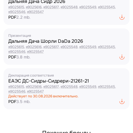
Дальняя Дача Сидр 2026
я9025615
,
я9025616
,
я9025617
,
я9025548
,
я9025549
,
я9025545
,
я9025546
,
я9025547
PDF
2.2 mb.
Презентация
Дальняя Дача Шорли DaDa 2026
я9025615
,
я9025616
,
я9025617
,
я9025548
,
я9025549
,
я9025545
,
я9025546
,
я9025547
PDF
3.8 mb.
Декларация соответствия
ЕАЭС ДС-Сидры-Сидрери-21261-21
я9025615
,
я9025616
,
я9025617
,
я9025548
,
я9025549
,
я9025545
,
я9025546
,
я9025547
Действует по
30.08.2026
включительно.
PDF
3.5 mb.