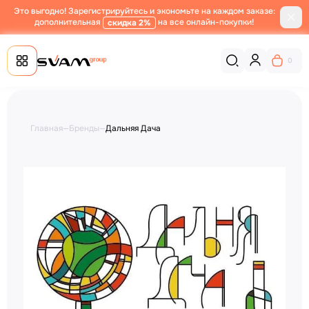
Это выгодно! Зарегистрируйтесь и экономьте на каждом заказе:
дополнительная
на все онлайн-покупки!
скидка 2%
0
Главная
—
Бренды
—
Дальняя Дача