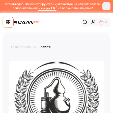
Это выгодно! Зарегистрируйтесь и экономьте на каждом заказе:
дополнительная
на все онлайн-покупки!
скидка 2%
0
Главная
—
Бренды
—
Pridvin'e